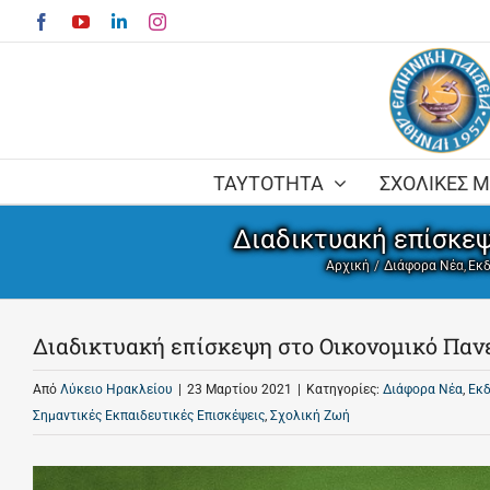
Skip
Facebook
YouTube
LinkedIn
Instagram
to
content
ΤΑΥΤΟΤΗΤΑ
ΣΧΟΛΙΚΕΣ 
Διαδικτυακή επίσκε
Αρχική
Διάφορα Νέα
Εκ
Διαδικτυακή επίσκεψη στο Οικονομικό Παν
Από
Λύκειο Ηρακλείου
|
23 Μαρτίου 2021
|
Κατηγορίες:
Διάφορα Νέα
,
Εκ
Σημαντικές Εκπαιδευτικές Επισκέψεις
,
Σχολική Ζωή