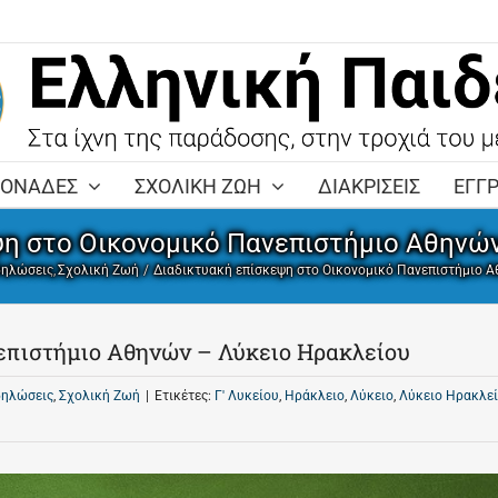
ΜΟΝΑΔΕΣ
ΣΧΟΛΙΚΗ ΖΩΗ
ΔΙΑΚΡΙΣΕΙΣ
ΕΓΓ
ψη στο Οικονομικό Πανεπιστήμιο Αθηνών
δηλώσεις
Σχολική Ζωή
Διαδικτυακή επίσκεψη στο Οικονομικό Πανεπιστήμιο 
επιστήμιο Αθηνών – Λύκειο Ηρακλείου
δηλώσεις
,
Σχολική Ζωή
|
Ετικέτες:
Γ' Λυκείου
,
Ηράκλειο
,
Λύκειο
,
Λύκειο Ηρακλε