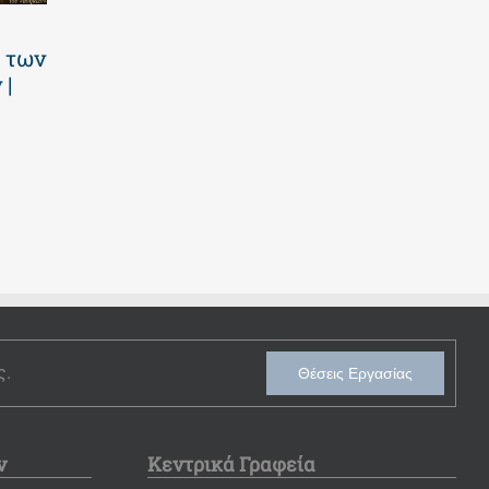
Καλοκαιρινό
Πανελλαδικές
 των
πρόγραμμα
2026 | Οι
 |
2026 | Επτά
επιτυχίες των
εβδομάδες
μαθητών μας
γεμάτες
23 Ιουλίου 2026
παιχνίδι και
δημιουργία! |
Νηπιαγωγείο
30 Ιουλίου 2026
ς.
Θέσεις Εργασίας
ν
Κεντρικά Γραφεία