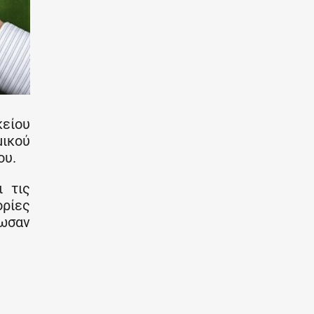
είου
μικού
ου.
ι τις
ορίες
έωσαν