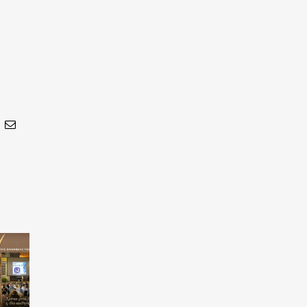
In
nterest
Email