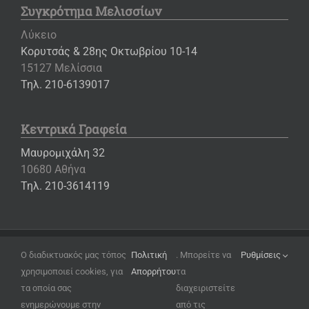
Συγκρότημα Μελισσίων
Λύκειο
Κορυτσάς & 28ης Οκτωβρίου 10-14
15127 Μελίσσια
Τηλ. 210-6139017
Κεντρικά Γραφεία
Μαυρομιχάλη 32
10680 Αθήνα
Τηλ. 210-3614119
Copyright ©
2026 – Εκπαιδευτήρια «Η ΕΛΛΗΝΙΚΗ ΠΑΙΔΕΙΑ»
Ο διαδικτυακός μας τόπος
Πολιτική
. Μπορείτε να
Ρυθμίσεις
χρησιμοποιεί cookies, για
Απορρήτου
τα
Όροι Χρήσης
τα οποία σας
διαχειριστείτε
Πολιτική Απορρήτου
ενημερώνουμε στην
από τις