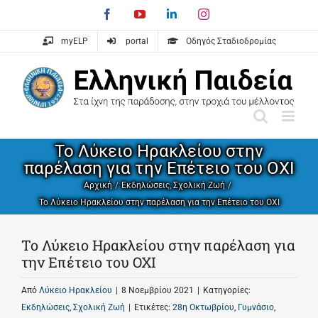
Skip
Facebook
YouTube
LinkedIn
Instagram
to
content
myELP
portal
Οδηγός Σταδιοδρομίας
Το Λύκειο Ηρακλείου στην
παρέλαση για την Επέτειο του ΟΧΙ
Αρχική
Εκδηλώσεις
Σχολική Ζωή
Το Λύκειο Ηρακλείου στην παρέλαση για την Επέτειο του ΟΧΙ
Το Λύκειο Ηρακλείου στην παρέλαση για
την Επέτειο του ΟΧΙ
Από
Λύκειο Ηρακλείου
|
8 Νοεμβρίου 2021
|
Κατηγορίες:
Εκδηλώσεις
,
Σχολική Ζωή
|
Ετικέτες:
28η Οκτωβρίου
,
Γυμνάσιο
,