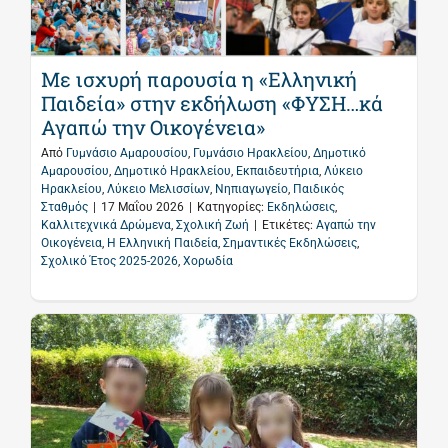
Με ισχυρή παρουσία η «Ελληνική
Παιδεία» στην εκδήλωση «ΦΥΣΗ…κά
Αγαπώ την Οικογένεια»
Από
Γυμνάσιο Αμαρουσίου
,
Γυμνάσιο Ηρακλείου
,
Δημοτικό
Αμαρουσίου
,
Δημοτικό Ηρακλείου
,
Εκπαιδευτήρια
,
Λύκειο
Ηρακλείου
,
Λύκειο Μελισσίων
,
Νηπιαγωγείο
,
Παιδικός
Σταθμός
|
17 Μαΐου 2026
|
Κατηγορίες:
Εκδηλώσεις
,
Καλλιτεχνικά Δρώμενα
,
Σχολική Ζωή
|
Ετικέτες:
Αγαπώ την
Οικογένεια
,
Η Ελληνική Παιδεία
,
Σημαντικές Εκδηλώσεις
,
Σχολικό Έτος 2025-2026
,
Χορωδία