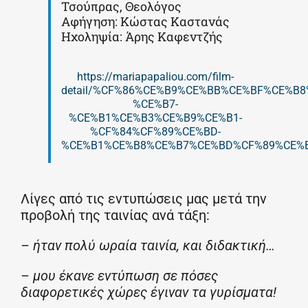
Τσούπρας, Θεολόγος
Αφήγηση: Κώστας Καστανάς
Ηχοληψία: Άρης Καφεντζής
https://mariapapaliou.com/film-
detail/%CF%86%CE%B9%CE%BB%CE%BF%CE%B8
%CE%B7-
%CE%B1%CE%B3%CE%B9%CE%B1-
%CF%84%CF%89%CE%BD-
%CE%B1%CE%B8%CE%B7%CE%BD%CF%89%CE%
Λίγες από τις εντυπώσεις μας μετά την
προβολή της ταινίας ανά τάξη:
– ήταν πολύ ωραία ταινία, και διδακτική…
– μου έκανε εντύπωση σε πόσες
διαφορετικές χώρες έγιναν τα γυρίσματα!