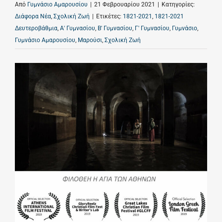
Από
Γυμνάσιο Αμαρουσίου
|
21 Φεβρουαρίου 2021
|
Κατηγορίες:
Διάφορα Νέα
,
Σχολική Ζωή
|
Ετικέτες:
1821-2021
,
1821-2021
Δευτεροβάθμια
,
Α' Γυμνασίου
,
Β' Γυμνασίου
,
Γ' Γυμνασίου
,
Γυμνάσιο
,
Γυμνάσιο Αμαρουσίου
,
Μαρούσι
,
Σχολική Ζωή