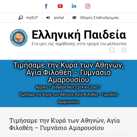
Skip
Facebook
YouTube
LinkedIn
Instagram
to
content
myELP
portal
Οδηγός Σταδιοδρομίας
Τιμήσαμε την Κυρά των Αθηνών,
Αγία Φιλοθέη – Γυμνάσιο
Αμαρουσίου
Αρχική
Διάφορα Νέα
Σχολική Ζωή
Τιμήσαμε την Κυρά των Αθηνών, Αγία Φιλοθέη – Γυμνάσιο
Αμαρουσίου
Τιμήσαμε την Κυρά των Αθηνών, Αγία
Φιλοθέη – Γυμνάσιο Αμαρουσίου