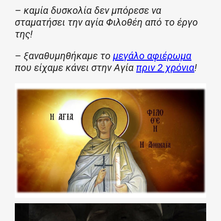
–
καμία δυσκολία δεν μπόρεσε να
σταματήσει την αγία Φιλοθέη από το έργο
της!
–
ξαναθυμηθήκαμε το
μεγάλο αφιέρωμα
που είχαμε κάνει στην Αγία
πριν 2 χρόνια
!