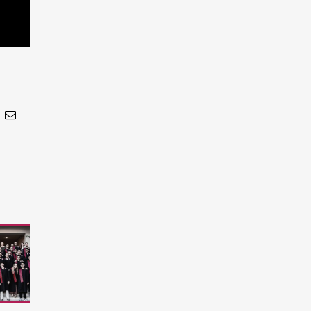
In
nterest
Email