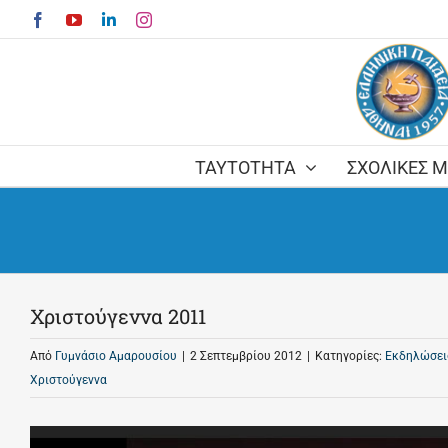
Skip
Facebook
YouTube
LinkedIn
Instagram
to
content
ΤΑΥΤΟΤΗΤΑ
ΣΧΟΛΙΚΕΣ 
Χριστούγεννα 2011
Από
Γυμνάσιο Αμαρουσίου
|
2 Σεπτεμβρίου 2012
|
Κατηγορίες:
Εκδηλώσει
Χριστούγεννα