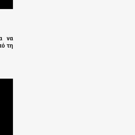
α να
πό τη