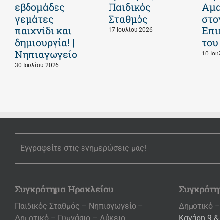
εβδομάδες
Παιδικός
Αμα
γεμάτες
Σταθμός
στο
παιχνίδι και
Επι
17 Ιουλίου 2026
δημιουργία! |
του
Νηπιαγωγείο
10 Ιου
30 Ιουλίου 2026
Εγγραφείτε στις ενημερώσεις μας!
Συγκρότημα Ηρακλείου
Συγκρότη
Παιδικός Σταθμός – Νηπιαγωγείο –
Δημοτικό –
Δημοτικό – Γυμνάσιο – Λύκειο
Κανάρη 9 &