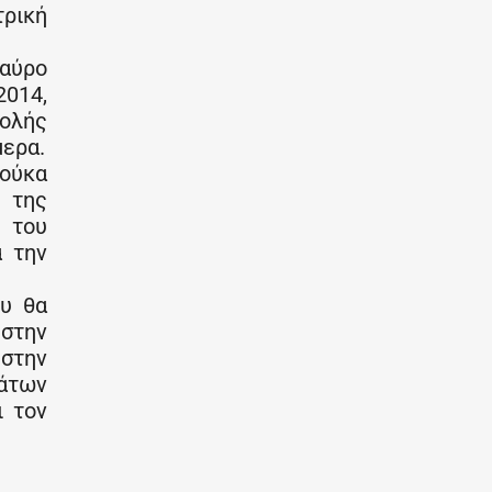
τρική
ταύρο
014,
χολής
μερα.
Δούκα
 της
 του
 την
υ θα
στην
 στην
μάτων
ι τον