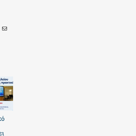
In
nterest
Email
κό
Καλοκαιρινό
Με τα χεράκια
πρόγραμμα
μας φτιάξαμε
ει
2026 | Επτά
δροσερό ζελέ! |