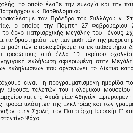
λής, το οποίο έλαβε την ευλογία και την πα
ατριάρχου κ.κ. Βαρθολομαίου.
προσκαλέσαμε τον Πρόεδρο του Συλλόγου κ. Σ
γίας, ο οποίος την Πέμπτη 27 Φεβρουαρίου 2
αι το έργο Πατριαρχικής Μεγάλης του Γένους Σ
ι τις δραστηριότητες των μαθητών της μέχρι σή
αι μαθητών επισκεφθήκαμε τα εκπαιδευτήρια 
ντιπροσώπους από άλλα 10 περίπου σχολεία
πανηγυρική εκδήλωση αφιερωμένη στην Μεγάλη
ων εκδηλώσεων που οργανώνει το Δίκτυο κατά
έχουμε είναι η προγραμματισμένη ημερίδα πο
ην αίθουσα τελετών του Πολεμικού Μουσείου 
ριαρχείου και της Ακαδημίας Αθηνών, αφιερωμένη
ες προσωπικότητες της Εκκλησίας και των γραμ
αξαν στην Σχολή, τον Πατριάρχη Ιωακείμ Γ’ κα
σταντίνο Ψάχο.