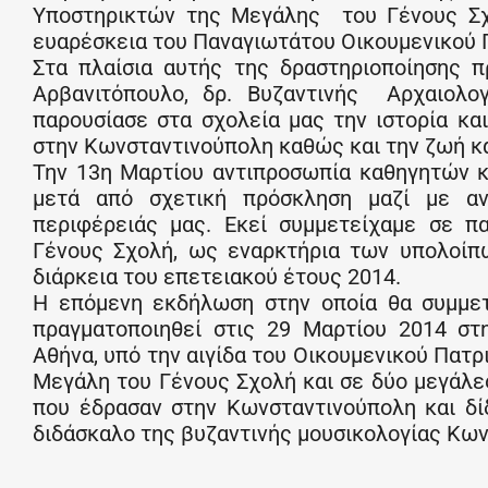
Υποστηρικτών της Μεγάλης του Γένους Σχο
ευαρέσκεια του Παναγιωτάτου Οικουμενικού Π
Στα πλαίσια αυτής της δραστηριοποίησης 
Αρβανιτόπουλο, δρ. Βυζαντινής Αρχαιολο
παρουσίασε στα σχολεία μας την ιστορία κ
στην Κωνσταντινούπολη καθώς και την ζωή κα
Την 13η Μαρτίου αντιπροσωπία καθηγητών κ
μετά από σχετική πρόσκληση μαζί με α
περιφέρειάς μας. Εκεί συμμετείχαμε σε 
Γένους Σχολή, ως εναρκτήρια των υπολοίπ
διάρκεια του επετειακού έτους 2014.
Η επόμενη εκδήλωση στην οποία θα συμμετ
πραγματοποιηθεί στις 29 Μαρτίου 2014 στ
Αθήνα, υπό την αιγίδα του Οικουμενικού Πατ
Μεγάλη του Γένους Σχολή και σε δύο μεγάλ
που έδρασαν στην Κωνσταντινούπολη και δίδ
διδάσκαλο της βυζαντινής μουσικολογίας Κων