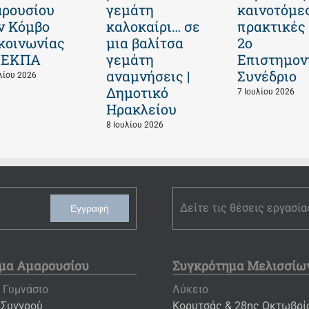
ρουσίου
γεμάτη
καινοτόμε
ν Κόμβο
καλοκαίρι… σε
πρακτικές
κοινωνίας
μια βαλίτσα
2ο
 ΕΚΠΑ
γεμάτη
Επιστημον
αναμνήσεις |
Συνέδριο
λίου 2026
Δημοτικό
7 Ιουλίου 2026
Ηρακλείου
8 Ιουλίου 2026
Δείτε τις θέσεις εργασία
Εγγραφή
μα Αμαρουσίου
Συγκρότημα Μελισσίω
 Γυμνάσιο
Λύκειο
 Συγγρού
Κορυτσάς & 28ης Οκτωβρίο