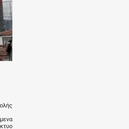
χολής
όμενα
ίκτυο