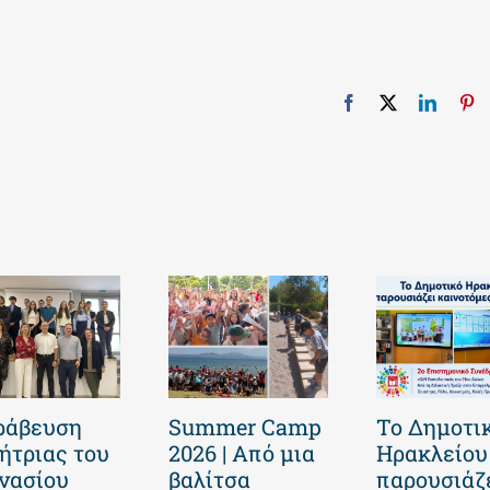
Facebook
X
Linked
Pi
ράβευση
Summer Camp
Το Δημοτι
ήτριας του
2026 | Από μια
Ηρακλείου
νασίου
βαλίτσα
παρουσιάζ