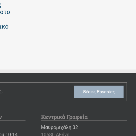
ς
εβδομάδες
Παιδικός
 στο
γεμάτες
Σταθμός
παιχνίδι και
17 Ιουλίου 2026
ικό
δημιουργία! |
Νηπιαγωγείο
30 Ιουλίου 2026
ς.
Θέσεις Εργασίας
ν
Κεντρικά Γραφεία
Μαυρομιχάλη 32
υ 10-14
10680 Αθήνα