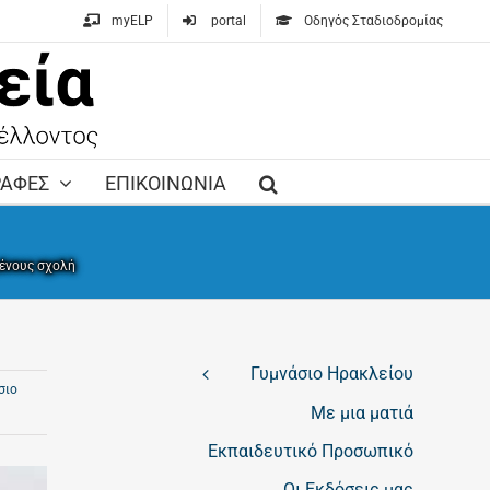
myELP
portal
Οδηγός Σταδιοδρομίας
ΡΑΦΕΣ
ΕΠΙΚΟΙΝΩΝΙΑ
γένους σχολή
Γυμνάσιο Ηρακλείου
σιο
Με μια ματιά
Εκπαιδευτικό Προσωπικό
Οι Εκδόσεις μας