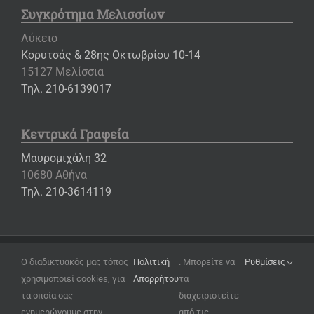
Συγκρότημα Μελισσίων
Λύκειο
Κορυτσάς & 28ης Οκτωβρίου 10-14
15127 Μελίσσια
Τηλ. 210-6139017
Κεντρικά Γραφεία
Μαυρομιχάλη 32
10680 Αθήνα
Τηλ. 210-3614119
Copyright ©
2026 – Εκπαιδευτήρια «Η ΕΛΛΗΝΙΚΗ ΠΑΙΔΕΙΑ»
Ο διαδικτυακός μας τόπος
Πολιτική
. Μπορείτε να
Ρυθμίσεις
χρησιμοποιεί cookies, για
Απορρήτου
τα
Όροι Χρήσης
τα οποία σας
διαχειριστείτε
Πολιτική Απορρήτου
ενημερώνουμε στην
από τις