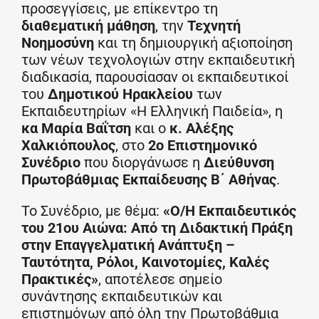
προσεγγίσεις, με επίκεντρο τη
διαθεματική μάθηση
, την
Τεχνητή
Νοημοσύνη
και τη δημιουργική αξιοποίηση
των νέων τεχνολογιών στην εκπαιδευτική
διαδικασία, παρουσίασαν οι εκπαιδευτικοί
του
Δημοτικού Ηρακλείου
των
Εκπαιδευτηρίων «Η Ελληνική Παιδεία», η
κα Μαρία Βαΐτση
και ο
κ. Αλέξης
Χαλκιόπουλος
, στο
2ο Επιστημονικό
Συνέδριο
που διοργάνωσε η
Διεύθυνση
Πρωτοβάθμιας Εκπαίδευσης Β΄ Αθήνας
.
Το Συνέδριο, με θέμα:
«Ο/Η Εκπαιδευτικός
του 21ου Αιώνα: Από τη Διδακτική Πράξη
στην Επαγγελματική Ανάπτυξη –
Ταυτότητα, Ρόλοι, Καινοτομίες, Καλές
Πρακτικές»
, αποτέλεσε σημείο
συνάντησης εκπαιδευτικών και
επιστημόνων από όλη την Πρωτοβάθμια