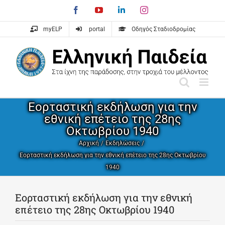
Skip
Facebook
YouTube
LinkedIn
Instagram
to
content
myELP
portal
Οδηγός Σταδιοδρομίας
Εορταστική εκδήλωση για την
εθνική επέτειο της 28ης
Οκτωβρίου 1940
Αρχική
Εκδηλώσεις
Εορταστική εκδήλωση για την εθνική επέτειο της 28ης Οκτωβρίου
1940
Εορταστική εκδήλωση για την εθνική
επέτειο της 28ης Οκτωβρίου 1940