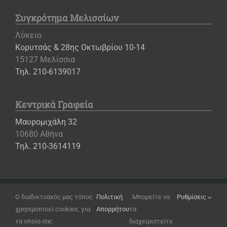
Συγκρότημα Μελισσίων
Λύκειο
Κορυτσάς & 28ης Οκτωβρίου 10-14
15127 Μελίσσια
Τηλ. 210-6139017
Κεντρικά Γραφεία
Μαυρομιχάλη 32
10680 Αθήνα
Τηλ. 210-3614119
Copyright ©
2026 – Εκπαιδευτήρια «Η ΕΛΛΗΝΙΚΗ ΠΑΙΔΕΙΑ»
Ο διαδικτυακός μας τόπος
Πολιτική
. Μπορείτε να
Ρυθμίσεις
χρησιμοποιεί cookies, για
Απορρήτου
τα
Όροι Χρήσης
τα οποία σας
διαχειριστείτε