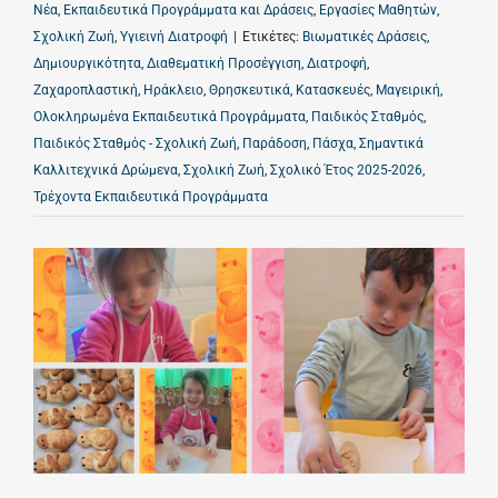
Νέα
,
Εκπαιδευτικά Προγράμματα και Δράσεις
,
Εργασίες Μαθητών
,
Σχολική Ζωή
,
Υγιεινή Διατροφή
|
Ετικέτες:
Βιωματικές Δράσεις
,
Δημιουργικότητα
,
Διαθεματική Προσέγγιση
,
Διατροφή
,
Ζαχαροπλαστική
,
Ηράκλειο
,
Θρησκευτικά
,
Κατασκευές
,
Μαγειρική
,
Ολοκληρωμένα Εκπαιδευτικά Προγράμματα
,
Παιδικός Σταθμός
,
Παιδικός Σταθμός - Σχολική Ζωή
,
Παράδοση
,
Πάσχα
,
Σημαντικά
Καλλιτεχνικά Δρώμενα
,
Σχολική Ζωή
,
Σχολικό Έτος 2025-2026
,
Τρέχοντα Εκπαιδευτικά Προγράμματα