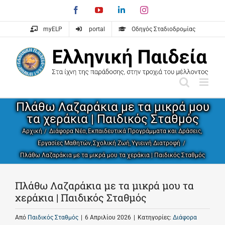
Skip
Facebook
YouTube
LinkedIn
Instagram
to
content
myELP
portal
Οδηγός Σταδιοδρομίας
Πλάθω Λαζαράκια με τα μικρά μου
τα χεράκια | Παιδικός Σταθμός
Αρχική
Διάφορα Νέα
Εκπαιδευτικά Προγράμματα και Δράσεις
Εργασίες Μαθητών
Σχολική Ζωή
Υγιεινή Διατροφή
Πλάθω Λαζαράκια με τα μικρά μου τα χεράκια | Παιδικός Σταθμός
Πλάθω Λαζαράκια με τα μικρά μου τα
χεράκια | Παιδικός Σταθμός
Από
Παιδικός Σταθμός
|
6 Απριλίου 2026
|
Κατηγορίες:
Διάφορα