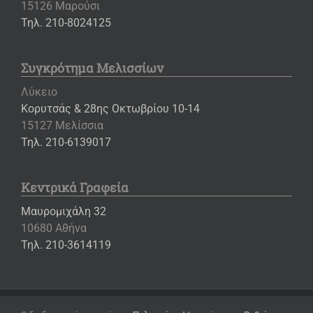
15126 Μαρούσι
Τηλ. 210-8024125
Συγκρότημα Μελισσίων
Λύκειο
Κορυτσάς & 28ης Οκτωβρίου 10-14
15127 Μελίσσια
Τηλ. 210-6139017
Κεντρικά Γραφεία
Μαυρομιχάλη 32
10680 Αθήνα
Τηλ. 210-3614119
Copyright ©
2026 – Εκπαιδευτήρια «Η ΕΛΛΗΝΙΚΗ ΠΑΙΔΕΙΑ»