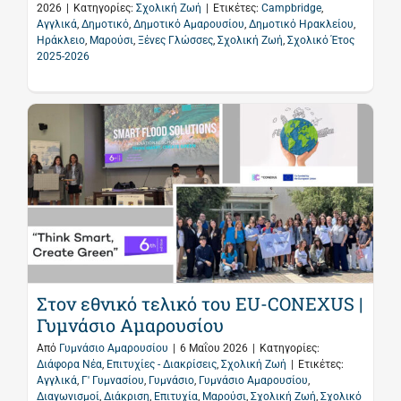
2026
|
Κατηγορίες:
Σχολική Ζωή
|
Ετικέτες:
Campbridge
,
Αγγλικά
,
Δημοτικό
,
Δημοτικό Αμαρουσίου
,
Δημοτικό Ηρακλείου
,
Ηράκλειο
,
Μαρούσι
,
Ξένες Γλώσσες
,
Σχολική Ζωή
,
Σχολικό Έτος
2025-2026
Στον εθνικό τελικό του EU-CONEXUS |
Γυμνάσιο Αμαρουσίου
Από
Γυμνάσιο Αμαρουσίου
|
6 Μαΐου 2026
|
Κατηγορίες:
Διάφορα Νέα
,
Επιτυχίες - Διακρίσεις
,
Σχολική Ζωή
|
Ετικέτες:
Αγγλικά
,
Γ' Γυμνασίου
,
Γυμνάσιο
,
Γυμνάσιο Αμαρουσίου
,
Διαγωνισμοί
,
Διάκριση
,
Επιτυχία
,
Μαρούσι
,
Σχολική Ζωή
,
Σχολικό