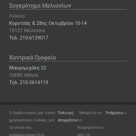
Συγκρότημα Μελισσίων
Λύκειο
Κορυτσάς & 28ης Οκτωβρίου 10-14
15127 Μελίσσια
Τηλ. 210-6139017
Κεντρικά Γραφεία
Μαυρομιχάλη 32
10680 Αθήνα
Τηλ. 210-3614119
Copyright ©
2026 – Εκπαιδευτήρια «Η ΕΛΛΗΝΙΚΗ ΠΑΙΔΕΙΑ»
Ο διαδικτυακός μας τόπος
Πολιτική
. Μπορείτε να
Ρυθμίσεις
χρησιμοποιεί cookies, για
Απορρήτου
τα
Όροι Χρήσης
τα οποία σας
διαχειριστείτε
Πολιτική Απορρήτου
ενημερώνουμε στην
από τις