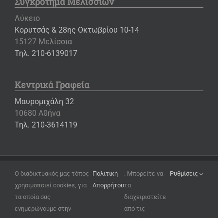
Συγκρότημα Μελισσίων
Λύκειο
Κορυτσάς & 28ης Οκτωβρίου 10-14
15127 Μελίσσια
Τηλ. 210-6139017
Κεντρικά Γραφεία
Μαυρομιχάλη 32
10680 Αθήνα
Τηλ. 210-3614119
Copyright ©
2026 – Εκπαιδευτήρια «Η ΕΛΛΗΝΙΚΗ ΠΑΙΔΕΙΑ»
Ο διαδικτυακός μας τόπος
Πολιτική
. Μπορείτε να
Ρυθμίσεις
χρησιμοποιεί cookies, για
Απορρήτου
τα
Όροι Χρήσης
τα οποία σας
διαχειριστείτε
Πολιτική Απορρήτου
ενημερώνουμε στην
από τις