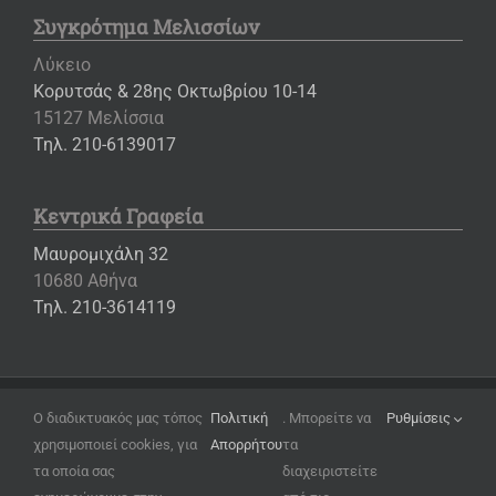
Συγκρότημα Μελισσίων
Λύκειο
Κορυτσάς & 28ης Οκτωβρίου 10-14
15127 Μελίσσια
Τηλ. 210-6139017
Κεντρικά Γραφεία
Μαυρομιχάλη 32
10680 Αθήνα
Τηλ. 210-3614119
Copyright ©
2026 – Εκπαιδευτήρια «Η ΕΛΛΗΝΙΚΗ ΠΑΙΔΕΙΑ»
Ο διαδικτυακός μας τόπος
Πολιτική
. Μπορείτε να
Ρυθμίσεις
χρησιμοποιεί cookies, για
Απορρήτου
τα
Όροι Χρήσης
τα οποία σας
διαχειριστείτε
Πολιτική Απορρήτου