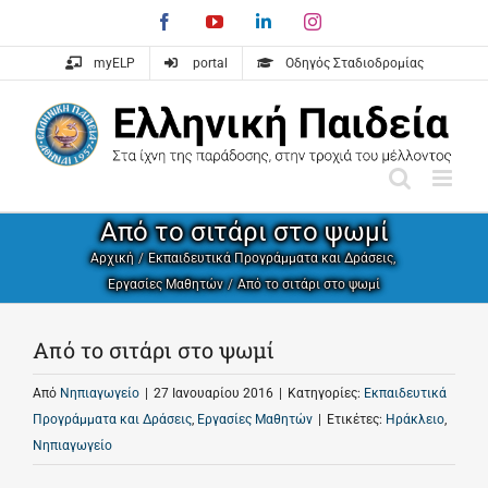
Skip
Facebook
YouTube
LinkedIn
Instagram
to
content
myELP
portal
Οδηγός Σταδιοδρομίας
Από το σιτάρι στο ψωμί
Αρχική
Εκπαιδευτικά Προγράμματα και Δράσεις
Εργασίες Μαθητών
Από το σιτάρι στο ψωμί
Από το σιτάρι στο ψωμί
Από
Νηπιαγωγείο
|
27 Ιανουαρίου 2016
|
Κατηγορίες:
Εκπαιδευτικά
Προγράμματα και Δράσεις
,
Εργασίες Μαθητών
|
Ετικέτες:
Ηράκλειο
,
Νηπιαγωγείο