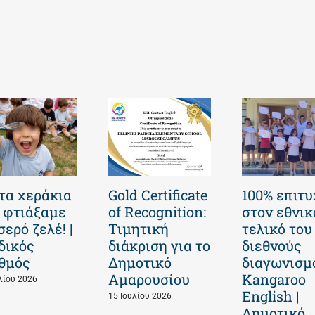
τα χεράκια
Gold Certificate
100% επιτυ
 φτιάξαμε
of Recognition:
στον εθνικ
σερό ζελέ! |
Τιμητική
τελικό του
δικός
διάκριση για το
διεθνούς
θμός
Δημοτικό
διαγωνισμ
Αμαρουσίου
Kangaroo
λίου 2026
English |
15 Ιουλίου 2026
Δημοτικό