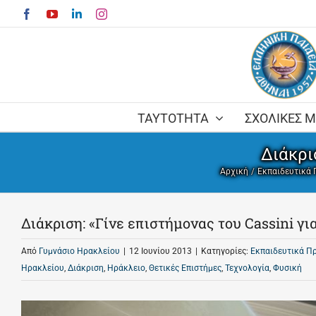
Skip
Facebook
YouTube
LinkedIn
Instagram
to
content
ΤΑΥΤΟΤΗΤΑ
ΣΧΟΛΙΚΕΣ 
Διάκρι
Αρχική
Εκπαιδευτικά 
Διάκριση: «Γίνε επιστήμονας του Cassini γι
Από
Γυμνάσιο Ηρακλείου
|
12 Ιουνίου 2013
|
Κατηγορίες:
Εκπαιδευτικά Π
Ηρακλείου
,
Διάκριση
,
Ηράκλειο
,
Θετικές Επιστήμες
,
Τεχνολογία
,
Φυσική