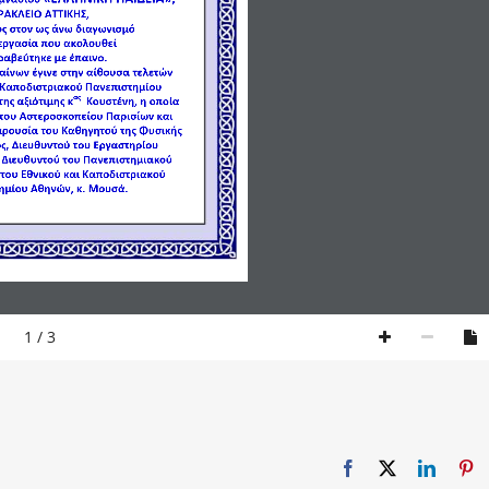
ΡΑΚΛΕΙΟ ΑΤΤΙΚΗΣ,
ς 
στον ως άνω διαγωνισμό
εργασία που ακολουθεί
ραβεύτηκε με έπαινο. 
αίνων 
έγινε στην αίθουσα τελετών
 Καποδιστριακού Πανεπιστημίου 
ας
ης αξιότιμης κ
Κουστένη, η οποία 
 του Αστεροσκοπείου Παρισίων και 
ρουσία του Καθηγητού 
της Φυσικής 
ς, 
Διευθυντού 
του 
Εργαστηρίου 
 Διευθυντού του Πανεπιστημιακού 
του Εθνικού και
Καποδιστριακού 
ημίου Αθην
ών, 
κ. Μουσά
.
1 / 3
Facebook
X
Linked
Pi