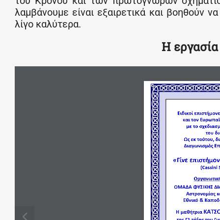
του Κρόνου και των πρωτόγνωρων σχηματισ
λαμβάνουμε είναι εξαιρετικά και βοηθούν ν
λίγο καλύτερα.
Η εργασία
Ειδικοί επιστήμον
και τον Ευρωπα
με το σχεδιασ
του δ
Ως εκ τούτου, δ
Διαγωνισμός Επ
«Γίνε επιστήμον
(Cassini 
Οργανωτική
ΟΜΑΔΑ ΦΥΣΙΚΗΣ ΔΙ
Αστρονομίας κ
Εθνικό & Καποδ
ΚΑΤΣ
Η μαθήτρια 
της Γ1 τάξης του Γ