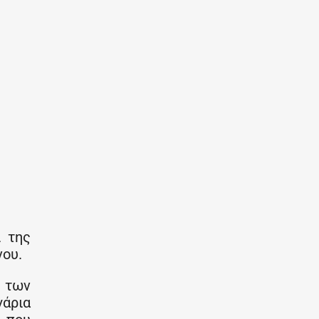
ι της
νου.
ι των
γάρια