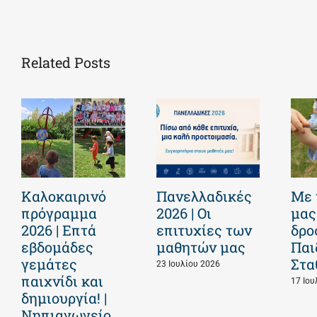
Related Posts
Καλοκαιρινό
Πανελλαδικές
Με 
πρόγραμμα
2026 | Οι
μας
2026 | Επτά
επιτυχίες των
δρο
εβδομάδες
μαθητών μας
Παι
γεμάτες
Στα
23 Ιουλίου 2026
παιχνίδι και
17 Ιου
δημιουργία! |
Νηπιαγωγείο