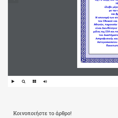
Η
έλαβε μέρο
με την 
και β
Η απονομή των επ
του Εθνικού και
Αθηνών, παρουσία τ
είναι Διευθύντρια
μέλος τη
ς 
ESA
και 
πα
του Διαστήματο
Α
στρο
φυσικής και
Αστεροσκοπείου 
Πανεπιστ
Κοινοποιήστε το άρθρο!