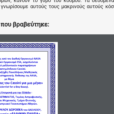
μών, κάνουν το γύρο του κόσμου. Τα δεδομέν
α γνωρίσουμε αυτούς τους μακρινούς αυτούς κό
 που βραβεύτηκε:
ες από τον Διεθνή Οργανισμό ΝΑ
S
Α
ϊκό Οργανισμό 
ESA
, ασχολούνται
μ
ό μελλοντικών παρατηρήσεων
ιαστημόπλοιου 
Cassini
.
ιεξήχθη 
Π
ανελλήνιος Μαθητικός 
ιστημονικής
Έκθεσης
της ΝΑ
S
Α,
με θέμα
ας του 
Cassini
για μια μέρα»
Scientist for a Day Essay).
 Επιτροπή για την Ελλάδα
:
ΑΣΤΗΜΑΤΟΣ, Τομ
έας Αστροφυσικής, 
αι Μηχανικής,
Τμήμα Φυσικ
ής,
ιστριακό Πανεπιστήμιο Αθηνών.
ΟΥΛΟΥ ΔΩΡΟΘΕΑ 
του ΒΑΣΙΛΕΙΟΥ,
«ΕΛΛΗΝΙΚΗ ΠΑΙΔΕΙΑ»,
υμνασίου 