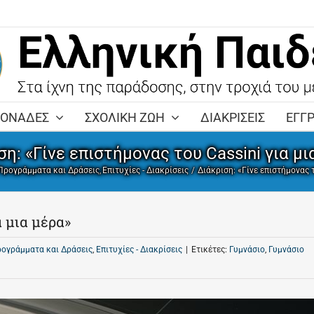
ΜΟΝΑΔΕΣ
ΣΧΟΛΙΚΗ ΖΩΗ
ΔΙΑΚΡΙΣΕΙΣ
ΕΓΓ
ση: «Γίνε επιστήμονας του Cassini για μι
Προγράμματα και Δράσεις
Επιτυχίες - Διακρίσεις
Διάκριση: «Γίνε επιστήμονας τ
α μια μέρα»
ρογράμματα και Δράσεις
,
Επιτυχίες - Διακρίσεις
|
Ετικέτες:
Γυμνάσιο
,
Γυμνάσιο