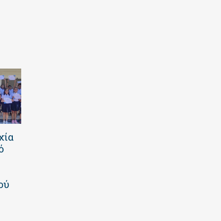
χία
Καλοκαιρινό
Πανελλαδικές
ό
πρόγραμμα
2026 | Οι
2026 | Επτά
επιτυχίες των
εβδομάδες
μαθητών μας
ού
γεμάτες
23 Ιουλίου 2026
παιχνίδι και
δημιουργία! |
Νηπιαγωγείο