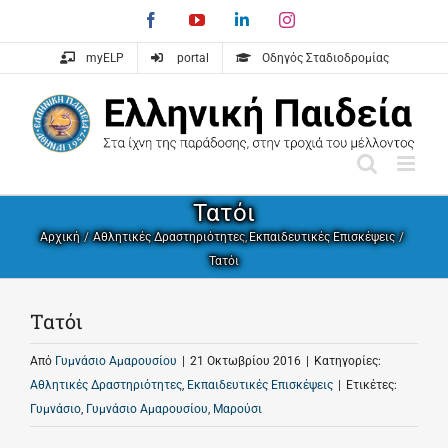
Skip
Facebook
YouTube
LinkedIn
Instagram
to
content
myELP
portal
Οδηγός Σταδιοδρομίας
Τατόι
Αρχική
Αθλητικές Δραστηριότητες
Εκπαιδευτικές Επισκέψεις
Τατόι
Τατόι
Από
Γυμνάσιο Αμαρουσίου
|
21 Οκτωβρίου 2016
|
Κατηγορίες:
Αθλητικές Δραστηριότητες
,
Εκπαιδευτικές Επισκέψεις
|
Ετικέτες:
Γυμνάσιο
,
Γυμνάσιο Αμαρουσίου
,
Μαρούσι