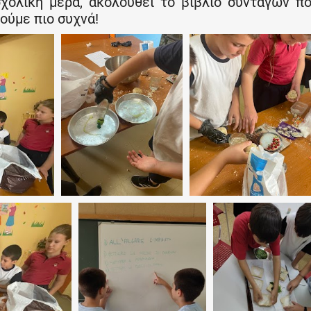
 σχολική μέρα, ακολουθεί το βιβλίο συνταγών π
ούμε πιο συχνά!