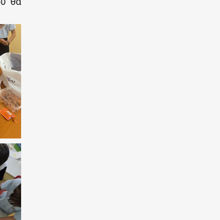
ου θα