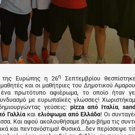
η
υ της Ευρώπης η 26
Σεπτεμβρίου θεσπίστηκ
 μαθητές και οι μαθήτριες του Δημοτικού Αμαρου
 ένα πρωτότυπο αφιέρωμα, το οποίο ήταν γε
 συνδυασμό με ευρωπαϊκές γλώσσες! Χωριστήκα
δημιουργώντας γεύσεις:
pizza
από Ιταλία
,
san
πό Γαλλία
και
ελιόψωμα από Ελλάδα
! Οι συνταγέ
ώσσα. Και αφού ακολουθήσαμε βήμα-βήμα τις συντ
ικά και πεντανόστιμα! Φυσικά….δεν περίσσεψε τί