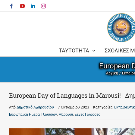
Skip
Facebook
YouTube
LinkedIn
Instagram
to
content
ΤΑΥΤΟΤΗΤΑ
ΣΧΟΛΙΚΕΣ 
European D
Αρχική
Εκπαιδ
European Day of Languages in Marousi! | Δ
Από
Δημοτικό Αμαρουσίου
|
7 Οκτωβρίου 2023
|
Κατηγορίες:
Εκπαιδευτικ
Ευρωπαϊκή Ημέρα Γλωσσών
,
Μαρούσι
,
Ξένες Γλώσσες