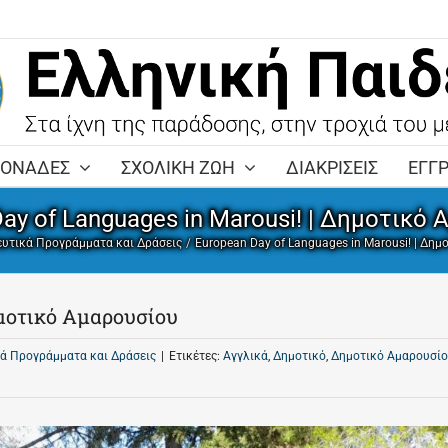
ΜΟΝΑΔΕΣ
ΣΧΟΛΙΚΗ ΖΩΗ
ΔΙΑΚΡΙΣΕΙΣ
ΕΓΓ
ay of Languages in Marousi! | Δημοτικό
ευτικά Προγράμματα και Δράσεις
European Day of Languages in Marousi! | Δη
ημοτικό Αμαρουσίου
ά Προγράμματα και Δράσεις
|
Ετικέτες:
Αγγλικά
,
Δημοτικό
,
Δημοτικό Αμαρουσί