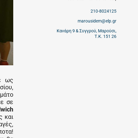
210-8024125
marousidem@elp.gr
Κανάρη 9 & Συγγρού, Μαρούσι,
Τ.Κ. 151 26
ε ως
σίου,
μάτο
με σε
dwich
ς και
αγές,
ποτα!