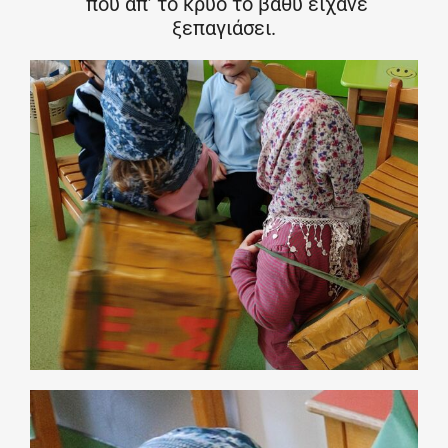
που απ’ το κρύο το βαθύ είχανε
ξεπαγιάσει.