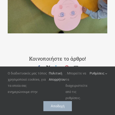
Κοινοποιήστε το άρθρο!
Facebook
X
LinkedIn
Pinterest
Email
Ο διαδικτυακός μας τόπος
Πολιτική
. Μπορείτε να
Ρυθμίσεις
χρησιμοποιεί cookies, για
Απορρήτου
τα
τα οποία σας
διαχειριστείτε
ενημερώνουμε στην
από τις
Related Posts
ρυθμίσεις.
Αποδοχή