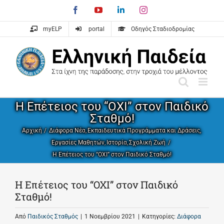
Skip
Facebook
YouTube
LinkedIn
Instagram
to
content
myELP
portal
Οδηγός Σταδιοδρομίας
Η Επέτειος του “ΟΧΙ” στον Παιδικό
Σταθμό!
Αρχική
Διάφορα Νέα
Εκπαιδευτικά Προγράμματα και Δράσεις
Εργασίες Μαθητών
Ιστορία
Σχολική Ζωή
Η Επέτειος του “ΟΧΙ” στον Παιδικό Σταθμό!
Η Επέτειος του “ΟΧΙ” στον Παιδικό
Σταθμό!
Από
Παιδικός Σταθμός
|
1 Νοεμβρίου 2021
|
Κατηγορίες:
Διάφορα