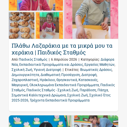
Πλάθω Λαζαράκια με τα μικρά μου τα
χεράκια | Παιδικός Σταθμός
Από
Παιδικός Σταθμός
|
6 Απριλίου 2026
|
Κατηγορίες:
Διάφορα
Νέα
,
Εκπαιδευτικά Προγράμματα και Δράσεις
,
Εργασίες Μαθητών
,
Σχολική Ζωή
,
Υγιεινή Διατροφή
|
Ετικέτες:
Βιωματικές Δράσεις
,
Δημιουργικότητα
,
Διαθεματική Προσέγγιση
,
Διατροφή
,
Ζαχαροπλαστική
,
Ηράκλειο
,
Θρησκευτικά
,
Κατασκευές
,
Μαγειρική
,
Ολοκληρωμένα Εκπαιδευτικά Προγράμματα
,
Παιδικός
Σταθμός
,
Παιδικός Σταθμός - Σχολική Ζωή
,
Παράδοση
,
Πάσχα
,
Σημαντικά Καλλιτεχνικά Δρώμενα
,
Σχολική Ζωή
,
Σχολικό Έτος
2025-2026
,
Τρέχοντα Εκπαιδευτικά Προγράμματα