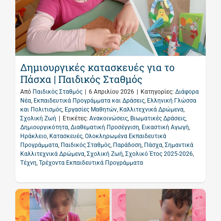
Δημιουργικές κατασκευές για το
Πάσχα | Παιδικός Σταθμός
Από
Παιδικός Σταθμός
|
6 Απριλίου 2026
|
Κατηγορίες:
Διάφορα
Νέα
,
Εκπαιδευτικά Προγράμματα και Δράσεις
,
Ελληνική Γλώσσα
και Πολιτισμός
,
Εργασίες Μαθητών
,
Καλλιτεχνικά Δρώμενα
,
Σχολική Ζωή
|
Ετικέτες:
Ανακοινώσεις
,
Βιωματικές Δράσεις
,
Δημιουργικότητα
,
Διαθεματική Προσέγγιση
,
Εικαστική Αγωγή
,
Ηράκλειο
,
Κατασκευές
,
Ολοκληρωμένα Εκπαιδευτικά
Προγράμματα
,
Παιδικός Σταθμός
,
Παράδοση
,
Πάσχα
,
Σημαντικά
Καλλιτεχνικά Δρώμενα
,
Σχολική Ζωή
,
Σχολικό Έτος 2025-2026
,
Τέχνη
,
Τρέχοντα Εκπαιδευτικά Προγράμματα