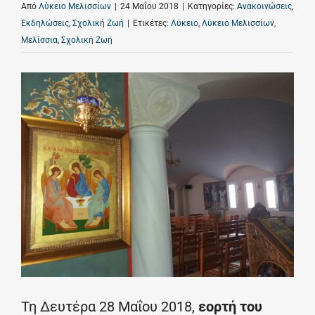
Από
Λύκειο Μελισσίων
|
24 Μαΐου 2018
|
Κατηγορίες:
Ανακοινώσεις
,
Εκδηλώσεις
,
Σχολική Ζωή
|
Ετικέτες:
Λύκειο
,
Λύκειο Μελισσίων
,
Μελίσσια
,
Σχολική Ζωή
Τη Δευτέρα 28 Μαΐου 2018,
εορτή του