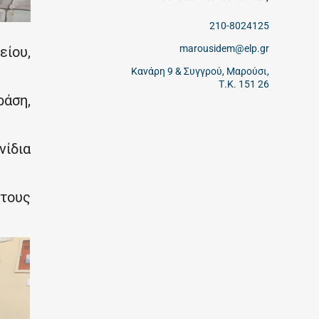
210-8024125
marousidem@elp.gr
είου,
Κανάρη 9 & Συγγρού, Μαρούσι,
Τ.Κ. 151 26
άση,
νίδια
 τους