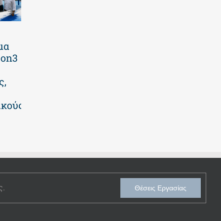
Καλοκαιρινό
Πανελλαδικές
μα
πρόγραμμα
2026 | Οι
3on3
2026 | Επτά
επιτυχίες των
εβδομάδες
μαθητών μας
ς,
γεμάτες
23 Ιουλίου 2026
παιχνίδι και
ικούς
δημιουργία! |
Νηπιαγωγείο
30 Ιουλίου 2026
ς.
Θέσεις Εργασίας