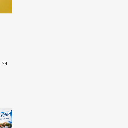
In
nterest
Email