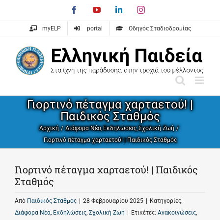
Skip
Facebook
YouTube
LinkedIn
Instagram
to
content
myELP
portal
Οδηγός Σταδιοδρομίας
Γιορτινό πέταγμα χαρταετού! |
Παιδικός Σταθμός
Αρχική
Διάφορα Νέα
Εκδηλώσεις
Σχολική Ζωή
Γιορτινό πέταγμα χαρταετού! | Παιδικός Σταθμός
Γιορτινό πέταγμα χαρταετού! | Παιδικός
Σταθμός
Από
Παιδικός Σταθμός
|
28 Φεβρουαρίου 2025
|
Κατηγορίες:
Διάφορα Νέα
,
Εκδηλώσεις
,
Σχολική Ζωή
|
Ετικέτες:
Ανακοινώσεις
,