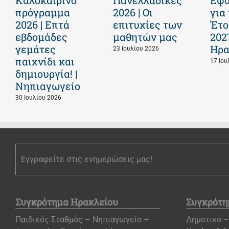
πρόγραμμα
2026 | Οι
για
2026 | Επτά
επιτυχίες των
Έτο
εβδομάδες
μαθητών μας
202
γεμάτες
Ηρα
23 Ιουλίου 2026
παιχνίδι και
17 Ιου
δημιουργία! |
Νηπιαγωγείο
30 Ιουλίου 2026
Εγγραφείτε στις ενημερώσεις μας!
Συγκρότημα Ηρακλείου
Συγκρότη
Παιδικός Σταθμός – Νηπιαγωγείο –
Δημοτικό –