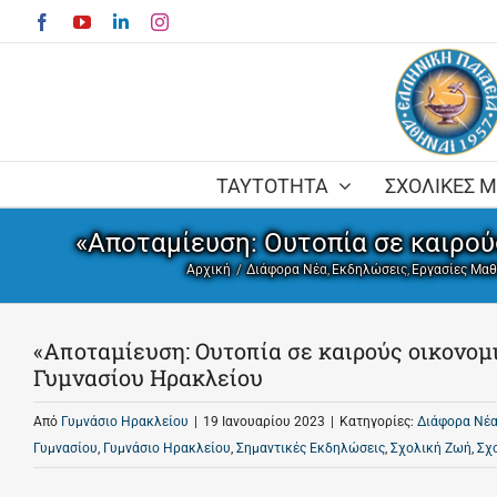
Skip
Facebook
YouTube
LinkedIn
Instagram
to
content
ΤΑΥΤΟΤΗΤΑ
ΣΧΟΛΙΚΕΣ 
«Αποταμίευση: Ουτοπία σε καιρούς
Αρχική
Διάφορα Νέα
Εκδηλώσεις
Εργασίες Μα
«Αποταμίευση: Ουτοπία σε καιρούς οικονομικ
Γυμνασίου Ηρακλείου
Από
Γυμνάσιο Ηρακλείου
|
19 Ιανουαρίου 2023
|
Κατηγορίες:
Διάφορα Νέ
Γυμνασίου
,
Γυμνάσιο Ηρακλείου
,
Σημαντικές Εκδηλώσεις
,
Σχολική Ζωή
,
Σχ