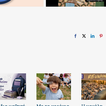
Facebook
X
Linked
Pi
δια μαθητή
Με τα χεράκια
Η μεγάλη