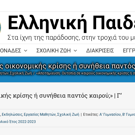
ΜΟΝΑΔΕΣ
ΣΧΟΛΙΚΗ ΖΩΗ
ΔΙΑΚΡΙΣΕΙΣ
ΕΓΓ
 οικονομικής κρίσης ή συνήθεια παντός 
θητών
Σχολική Ζωή
«Αποταμίευση: Ουτοπία σε καιρούς οικονομικής κρίσης ή σ
ής κρίσης ή συνήθεια παντός καιρού;» | Γ’
α
,
Εκδηλώσεις
,
Εργασίες Μαθητών
,
Σχολική Ζωή
|
Ετικέτες:
Α' Γυμνασίου
,
Β' Γυμν
ολικό Έτος 2022-2023