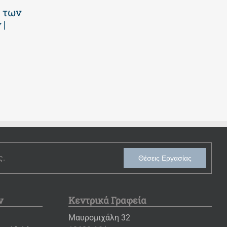
 των
πρόγραμμα
2026 | Οι
 |
2026 | Επτά
επιτυχίες των
εβδομάδες
μαθητών μας
γεμάτες
23 Ιουλίου 2026
παιχνίδι και
δημιουργία! |
Νηπιαγωγείο
30 Ιουλίου 2026
ς.
Θέσεις Εργασίας
ν
Κεντρικά Γραφεία
Μαυρομιχάλη 32