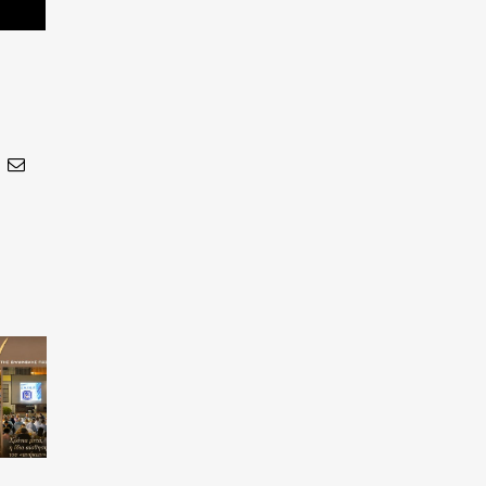
In
nterest
Email
Καλοκαιρινό
Πανελλαδικές