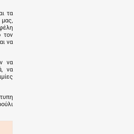
αι τα
 μας,
οφέλη
ό τον
αι να
ν να
, να
μίες
ότυπη
ρούλι