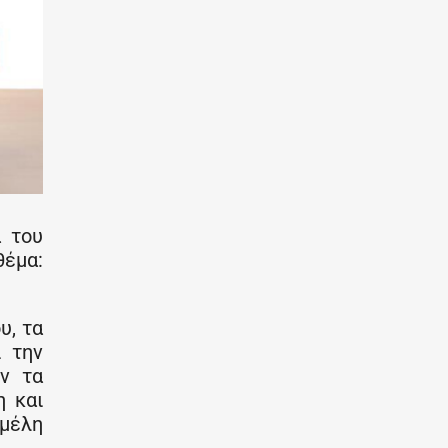
α του
έμα:
υ, τα
ι την
υν τα
η και
 μέλη