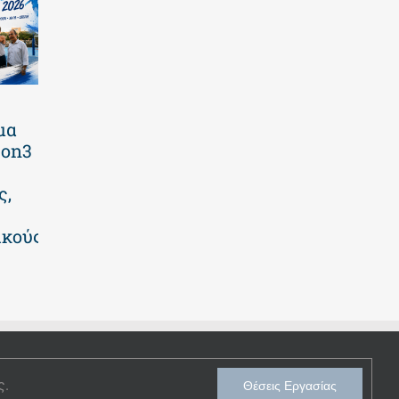
Καλοκαιρινό
Πανελλαδικές
μα
πρόγραμμα
2026 | Οι
3on3
2026 | Επτά
επιτυχίες των
εβδομάδες
μαθητών μας
ς,
γεμάτες
23 Ιουλίου 2026
παιχνίδι και
ικούς
δημιουργία! |
Νηπιαγωγείο
30 Ιουλίου 2026
ς.
Θέσεις Εργασίας