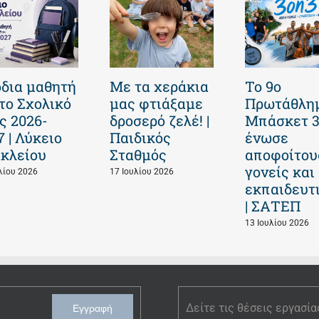
δια μαθητή
Με τα χεράκια
Το 9ο
 το Σχολικό
μας φτιάξαμε
Πρωτάθλη
ς 2026-
δροσερό ζελέ! |
Μπάσκετ 
7 | Λύκειο
Παιδικός
ένωσε
κλείου
Σταθμός
αποφοίτου
γονείς και
λίου 2026
17 Ιουλίου 2026
εκπαιδευτ
| ΣΑΤΕΠ
13 Ιουλίου 2026
Δείτε τις θέσεις εργασία
Εγγραφή