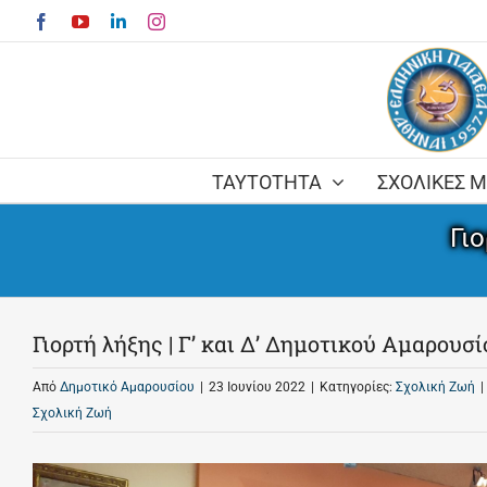
Skip
Facebook
YouTube
LinkedIn
Instagram
to
content
ΤΑΥΤΟΤΗΤΑ
ΣΧΟΛΙΚΕΣ 
Γι
Γιορτή λήξης | Γ’ και Δ’ Δημοτικού Αμαρουσί
Από
Δημοτικό Αμαρουσίου
|
23 Ιουνίου 2022
|
Κατηγορίες:
Σχολική Ζωή
|
Σχολική Ζωή