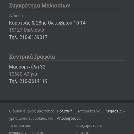
Συγκρότημα Μελισσίων
Λύκειο
Κορυτσάς & 28ης Οκτωβρίου 10-14
15127 Μελίσσια
Τηλ. 210-6139017
Κεντρικά Γραφεία
Μαυρομιχάλη 32
10680 Αθήνα
Τηλ. 210-3614119
Copyright ©
2026 – Εκπαιδευτήρια «Η ΕΛΛΗΝΙΚΗ ΠΑΙΔΕΙΑ»
Ο διαδικτυακός μας τόπος
Πολιτική
. Μπορείτε να
Ρυθμίσεις
χρησιμοποιεί cookies, για
Απορρήτου
τα
Όροι Χρήσης
τα οποία σας
διαχειριστείτε
Πολιτική Απορρήτου
ενημερώνουμε στην
από τις