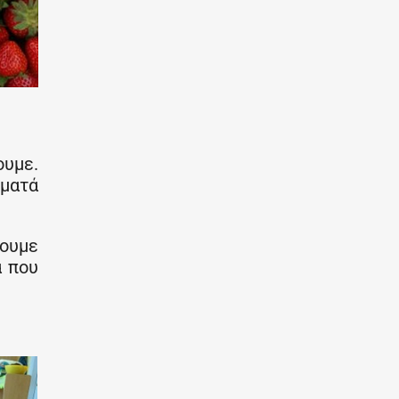
ουμε.
όματά
νουμε
α που