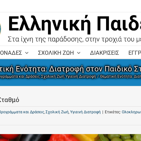
ΜΟΝΑΔΕΣ
ΣΧΟΛΙΚΗ ΖΩΗ
ΔΙΑΚΡΙΣΕΙΣ
ΕΓΓ
τική Ενότητα: Διατροφή στον Παιδικό Σ
ογράμματα και Δράσεις
Σχολική Ζωή
Υγιεινή Διατροφή
Θεματική Ενότητα: Δια
Σταθμό
Προγράμματα και Δράσεις
,
Σχολική Ζωή
,
Υγιεινή Διατροφή
|
Ετικέτες:
Ολοκληρω