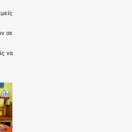
εμείς
υν σε
ίς να