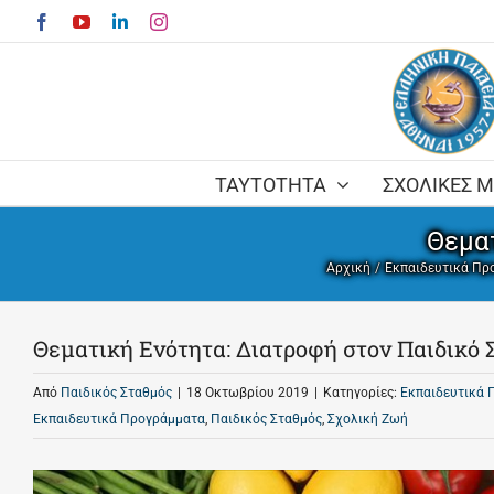
Skip
Facebook
YouTube
LinkedIn
Instagram
to
content
ΤΑΥΤΟΤΗΤΑ
ΣΧΟΛΙΚΕΣ 
Θεμα
Αρχική
Εκπαιδευτικά Πρ
Θεματική Ενότητα: Διατροφή στον Παιδικό 
Από
Παιδικός Σταθμός
|
18 Οκτωβρίου 2019
|
Κατηγορίες:
Εκπαιδευτικά 
Εκπαιδευτικά Προγράμματα
,
Παιδικός Σταθμός
,
Σχολική Ζωή