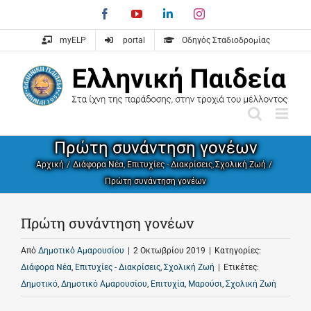
Skip
Facebook
YouTube
LinkedIn
Instagram
to
content
myELP
portal
Οδηγός Σταδιοδρομίας
Πρώτη συνάντηση γονέων
Αρχική
Διάφορα Νέα
Επιτυχίες - Διακρίσεις
Σχολική Ζωή
Πρώτη συνάντηση γονέων
Πρώτη συνάντηση γονέων
Από
Δημοτικό Αμαρουσίου
|
2 Οκτωβρίου 2019
|
Κατηγορίες:
Διάφορα Νέα
,
Επιτυχίες - Διακρίσεις
,
Σχολική Ζωή
|
Ετικέτες:
Δημοτικό
,
Δημοτικό Αμαρουσίου
,
Επιτυχία
,
Μαρούσι
,
Σχολική Ζωή