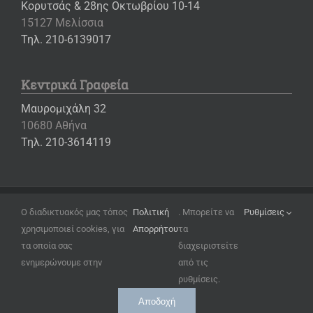
Κορυτσάς & 28ης Οκτωβρίου 10-14
15127 Μελίσσια
Τηλ. 210-6139017
Κεντρικά Γραφεία
Μαυρομιχάλη 32
10680 Αθήνα
Τηλ. 210-3614119
Copyright ©
2026 – Εκπαιδευτήρια «Η ΕΛΛΗΝΙΚΗ ΠΑΙΔΕΙΑ»
Ο διαδικτυακός μας τόπος
Πολιτική
. Μπορείτε να
Ρυθμίσεις
χρησιμοποιεί cookies, για
Απορρήτου
τα
Όροι Χρήσης
τα οποία σας
διαχειριστείτε
Πολιτική Απορρήτου
ενημερώνουμε στην
από τις
Ρυθμίσεις Cookies
ρυθμίσεις.
Αποδοχή