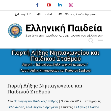
Skip
Facebook
YouTube
LinkedIn
Instagram
to
content
myELP
portal
Οδηγός Σταδιοδρομίας
Γιορτή Λήξης Νηπιαγωγείου και
Παιδικού Σταθμού
Αρχική
Εκδηλώσεις
Καλλιτεχνικά Δρώμενα
Γιορτή Λήξης Νηπιαγωγείου και Παιδικού Σταθμού
Γιορτή Λήξης Νηπιαγωγείου και
Παιδικού Σταθμού
Από
Νηπιαγωγείο
,
Παιδικός Σταθμός
|
3 Ιουνίου 2019
|
Κατηγορίες:
Εκδηλώσεις
,
Καλλιτεχνικά Δρώμενα
|
Ετικέτες:
Ελληνική Γλώσσα