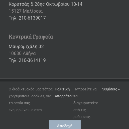
Κορυτσάς & 28ης Οκτωβρίου 10-14
15127 Μελίσσια
Τηλ. 210-6139017
Κεντρικά Γραφεία
Μαυρομιχάλη 32
10680 Αθήνα
Τηλ. 210-3614119
Copyright ©
2026 – Εκπαιδευτήρια «Η ΕΛΛΗΝΙΚΗ ΠΑΙΔΕΙΑ»
Ο διαδικτυακός μας τόπος
Πολιτική
. Μπορείτε να
Ρυθμίσεις
χρησιμοποιεί cookies, για
Απορρήτου
τα
Όροι Χρήσης
τα οποία σας
διαχειριστείτε
Πολιτική Απορρήτου
ενημερώνουμε στην
από τις
Ρυθμίσεις Cookies
ρυθμίσεις.
Αποδοχή