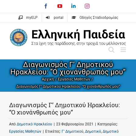
Skip
Facebook
YouTube
LinkedIn
Instagram
to
content
myELP
portal
Οδηγός Σταδιοδρομίας
Διαγωνισμός Γ’ Δημοτικού
Ηρακλείου: “Ο χιονάνθρωπός μου”
Αρχική
Εργασίες Μαθητών
Διαγωνισμός Γ’ Δημοτικού Ηρακλείου: “Ο χιονάνθρωπός μου”
Διαγωνισμός Γ’ Δημοτικού Ηρακλείου:
“Ο χιονάνθρωπός μου”
Από
Δημοτικό Ηρακλείου
|
23 Φεβρουαρίου 2021
|
Κατηγορίες:
Εργασίες Μαθητών
|
Ετικέτες:
Γ' Δημοτικού
,
Δημοτικό
,
Δημοτικό