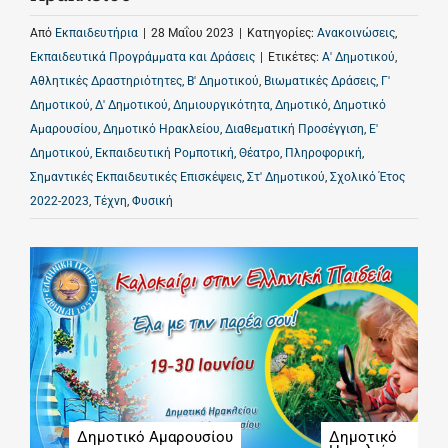
Από
Εκπαιδευτήρια
|
28 Μαΐου 2023
|
Κατηγορίες:
Ανακοινώσεις
,
Εκπαιδευτικά Προγράμματα και Δράσεις
|
Ετικέτες:
Α' Δημοτικού
,
Αθλητικές Δραστηριότητες
,
Β' Δημοτικού
,
Βιωματικές Δράσεις
,
Γ'
Δημοτικού
,
Δ' Δημοτικού
,
Δημιουργικότητα
,
Δημοτικό
,
Δημοτικό
Αμαρουσίου
,
Δημοτικό Ηρακλείου
,
Διαθεματική Προσέγγιση
,
Ε'
Δημοτικού
,
Εκπαιδευτική Ρομποτική
,
Θέατρο
,
Πληροφορική
,
Σημαντικές Εκπαιδευτικές Επισκέψεις
,
Στ' Δημοτικού
,
Σχολικό Έτος
2022-2023
,
Τέχνη
,
Φυσική
Δημοτικό Αμαρουσίου
Δημοτικό