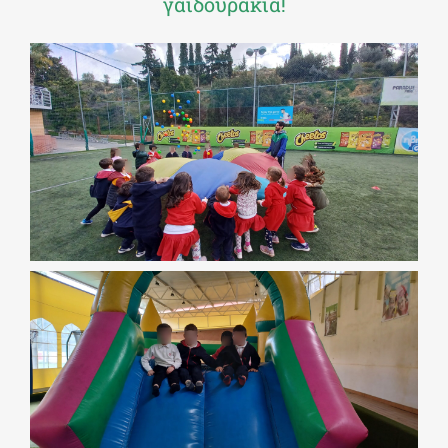
γαϊδουράκια!