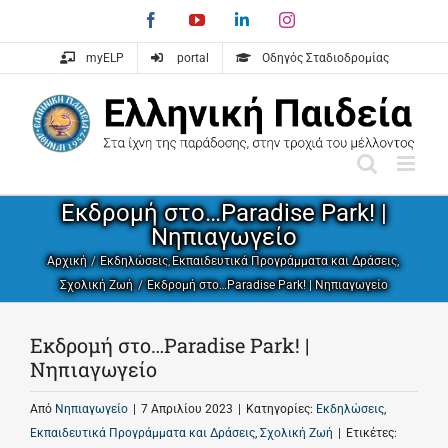
Skip
Facebook
YouTube
LinkedIn
Instagram
to
content
myELP
portal
Οδηγός Σταδιοδρομίας
Εκδρομή στο…Paradise Park! |
Νηπιαγωγείο
Αρχική
Εκδηλώσεις
Εκπαιδευτικά Προγράμματα και Δράσεις
Σχολική Ζωή
Εκδρομή στο…Paradise Park! | Νηπιαγωγείο
Εκδρομή στο…Paradise Park! |
Νηπιαγωγείο
Από
Νηπιαγωγείο
|
7 Απριλίου 2023
|
Κατηγορίες:
Εκδηλώσεις
,
Εκπαιδευτικά Προγράμματα και Δράσεις
,
Σχολική Ζωή
|
Ετικέτες: