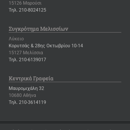
15126 Μαρούσι
Τηλ. 210-8024125
Συγκρότημα Μελισσίων
Λύκειο
Κορυτσάς & 28ης Οκτωβρίου 10-14
15127 Μελίσσια
Τηλ. 210-6139017
Κεντρικά Γραφεία
Μαυρομιχάλη 32
10680 Αθήνα
Τηλ. 210-3614119
Copyright ©
2026 – Εκπαιδευτήρια «Η ΕΛΛΗΝΙΚΗ ΠΑΙΔΕΙΑ»