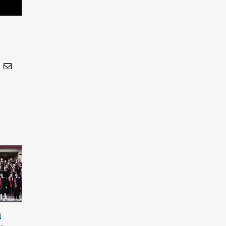
In
nterest
Email
ά
Η μεγάλη
Βράβευση