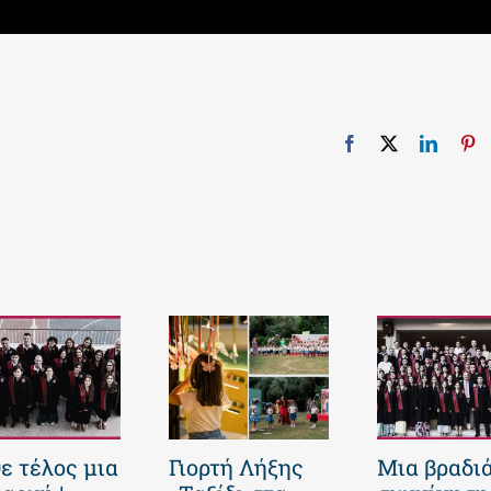
Facebook
X
Linked
Pi
ε τέλος μια
Γιορτή Λήξης
Μια βραδι