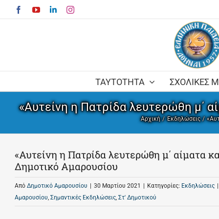
Skip
Facebook
YouTube
LinkedIn
Instagram
to
content
ΤΑΥΤΟΤΗΤΑ
ΣΧΟΛΙΚΕΣ 
«Αυτείνη η Πατρίδα λευτερώθη μ΄ α
Αρχική
Εκδηλώσεις
«Αυτ
«Αυτείνη η Πατρίδα λευτερώθη μ΄ αίματα κα
Δημοτικό Αμαρουσίου
Από
Δημοτικό Αμαρουσίου
|
30 Μαρτίου 2021
|
Κατηγορίες:
Εκδηλώσεις
|
Αμαρουσίου
,
Σημαντικές Εκδηλώσεις
,
Στ' Δημοτικού