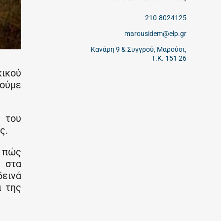
210-8024125
marousidem@elp.gr
Κανάρη 9 & Συγγρού, Μαρούσι,
Τ.Κ. 151 26
κικού
τούμε
ή του
ς.
ε πώς
η στα
δεινά
α της