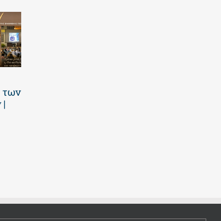
Καλοκαιρινό
Πανελλαδικές
 των
πρόγραμμα
2026 | Οι
 |
2026 | Επτά
επιτυχίες των
εβδομάδες
μαθητών μας
γεμάτες
23 Ιουλίου 2026
παιχνίδι και
δημιουργία! |
Νηπιαγωγείο
30 Ιουλίου 2026