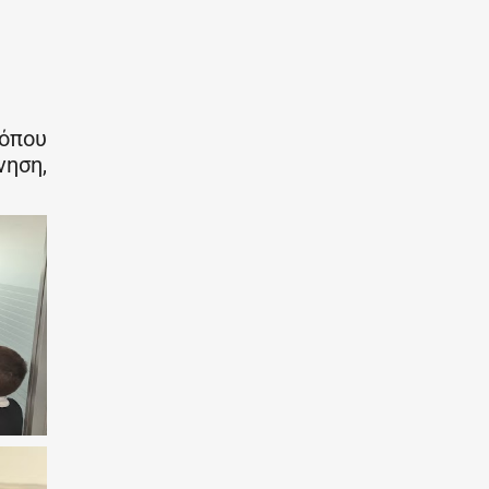
όπου
ηση,