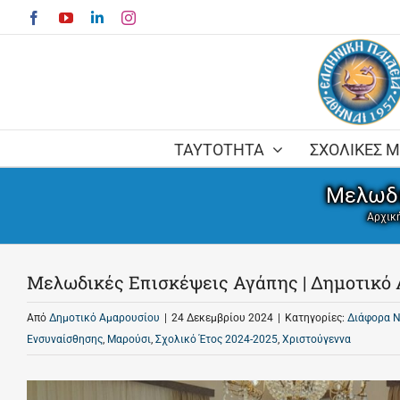
Skip
Facebook
YouTube
LinkedIn
Instagram
to
content
ΤΑΥΤΟΤΗΤΑ
ΣΧΟΛΙΚΕΣ 
Μελωδι
Αρχικ
Μελωδικές Επισκέψεις Αγάπης | Δημοτικό
Από
Δημοτικό Αμαρουσίου
|
24 Δεκεμβρίου 2024
|
Κατηγορίες:
Διάφορα 
Ενσυναίσθησης
,
Μαρούσι
,
Σχολικό Έτος 2024-2025
,
Χριστούγεννα