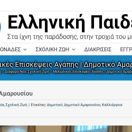
ΜΟΝΑΔΕΣ
ΣΧΟΛΙΚΗ ΖΩΗ
ΔΙΑΚΡΙΣΕΙΣ
ΕΓΓ
κές Επισκέψεις Αγάπης | Δημοτικό Αμα
ή
Διάφορα Νέα
Σχολική Ζωή
Μελωδικές Επισκέψεις Αγάπης | Δημοτικό Αμαρ
 Αμαρουσίου
Νέα
,
Σχολική Ζωή
|
Ετικέτες:
Δημοτικό
,
Δημοτικό Αμαρουσίου
,
Καλλιέργεια