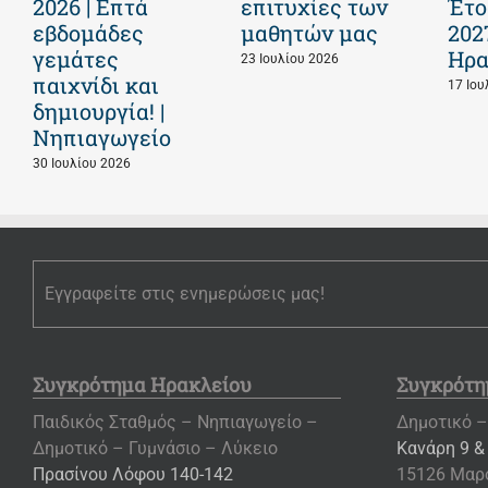
2026 | Επτά
επιτυχίες των
Έτο
εβδομάδες
μαθητών μας
202
γεμάτες
Ηρα
23 Ιουλίου 2026
παιχνίδι και
17 Ιου
δημιουργία! |
Νηπιαγωγείο
30 Ιουλίου 2026
Εγγραφείτε στις ενημερώσεις μας!
Συγκρότημα Ηρακλείου
Συγκρότη
Παιδικός Σταθμός – Νηπιαγωγείο –
Δημοτικό –
Δημοτικό – Γυμνάσιο – Λύκειο
Κανάρη 9 &
Πρασίνου Λόφου 140-142
15126 Μαρ