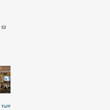
In
nterest
Email
Καλοκαιρινό
Πανελλαδικές
 των
πρόγραμμα
2026 | Οι