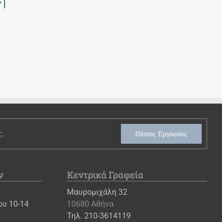
 |
2026 | Επτά
επιτυχίες των
εβδομάδες
μαθητών μας
γεμάτες
23 Ιουλίου 2026
παιχνίδι και
δημιουργία! |
Νηπιαγωγείο
30 Ιουλίου 2026
ς.
Θέσεις Εργασίας
ν
Κεντρικά Γραφεία
Μαυρομιχάλη 32
υ 10-14
10680 Αθήνα
Τηλ. 210-3614119