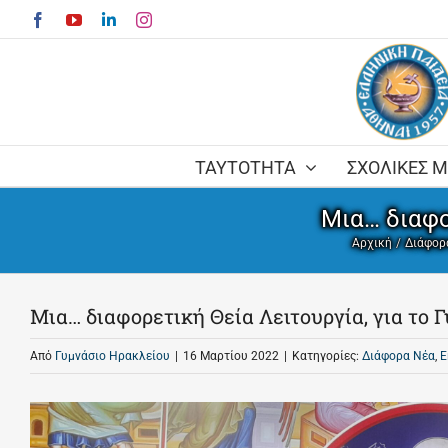
Skip
Facebook
YouTube
LinkedIn
Instagram
to
content
ΤΑΥΤΟΤΗΤΑ
ΣΧΟΛΙΚΕΣ 
Μια… διαφο
Αρχική
Διάφορ
Μια… διαφορετική Θεία Λειτουργία, για το 
Από
Γυμνάσιο Ηρακλείου
|
16 Μαρτίου 2022
|
Κατηγορίες:
Διάφορα Νέα
,
Ε