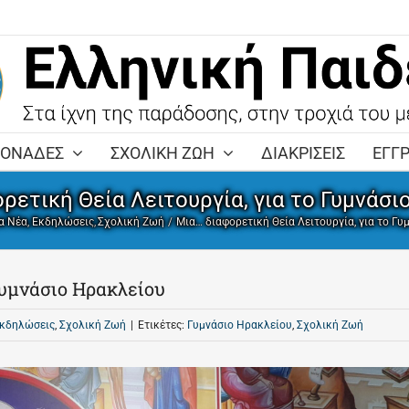
ΜΟΝΑΔΕΣ
ΣΧΟΛΙΚΗ ΖΩΗ
ΔΙΑΚΡΙΣΕΙΣ
ΕΓΓ
ρετική Θεία Λειτουργία, για το Γυμνάσι
α Νέα
Εκδηλώσεις
Σχολική Ζωή
Μια… διαφορετική Θεία Λειτουργία, για το Γ
Γυμνάσιο Ηρακλείου
κδηλώσεις
,
Σχολική Ζωή
|
Ετικέτες:
Γυμνάσιο Ηρακλείου
,
Σχολική Ζωή