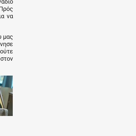
νάδιο
«Πρός
ια να
υ μας
ίνησε
 ούτε
 στον