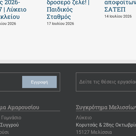
ς 2026-
δροσερό ζελέ! |
αποφοίτων
7 | Λύκειο
Παιδικός
ΣΑΤΕΠ
κλείου
Σταθμός
14 Ιουλίου 2026
λίου 2026
17 Ιουλίου 2026
Δείτε τις θέσεις εργασία
Εγγραφή
μα Αμαρουσίου
Συγκρότημα Μελισσίω
 Γυμνάσιο
Λύκειο
 Συγγρού
Κορυτσάς & 28ης Οκτωβρίο
ούσι
15127 Μελίσσια