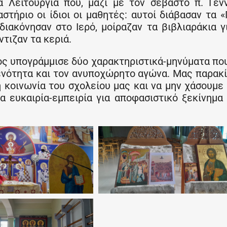
α Λειτουργία που, μαζί με τον σεβαστό π. Γεν
τήριο οι ίδιοι οι μαθητές: αυτοί διάβασαν τα 
διακόνησαν στο Ιερό, μοίραζαν τα βιβλιαράκια γ
τιζαν τα κεριά.
ιος υπογράμμισε δύο χαρακτηριστικά-μηνύματα πο
 ενότητα και τον ανυποχώρητο αγώνα. Μας παρακ
 κοινωνία του σχολείου μας και να μην χάσουμε
α ευκαιρία-εμπειρία για αποφασιστικό ξεκίνημα