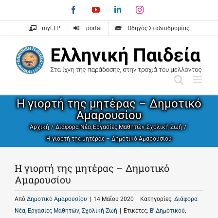
Skip
Facebook
YouTube
LinkedIn
Instagram
to
content
myELP
portal
Οδηγός Σταδιοδρομίας
Η γιορτή της μητέρας – Δημοτικό
Αμαρουσίου
Αρχική
Διάφορα Νέα
Εργασίες Μαθητών
Σχολική Ζωή
Η γιορτή της μητέρας – Δημοτικό Αμαρουσίου
Η γιορτή της μητέρας – Δημοτικό
Αμαρουσίου
Από
Δημοτικό Αμαρουσίου
|
14 Μαΐου 2020
|
Κατηγορίες:
Διάφορα
Νέα
,
Εργασίες Μαθητών
,
Σχολική Ζωή
|
Ετικέτες:
Β' Δημοτικού
,