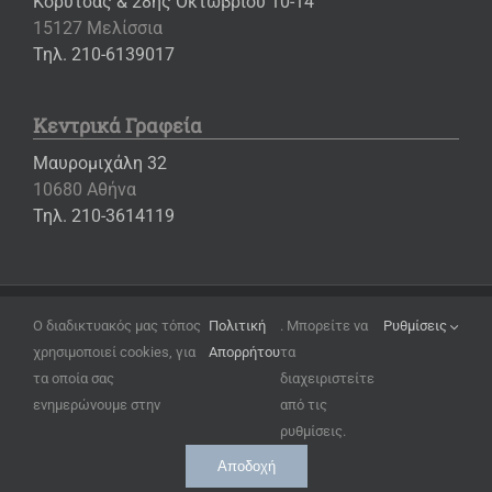
Κορυτσάς & 28ης Οκτωβρίου 10-14
15127 Μελίσσια
Τηλ. 210-6139017
Κεντρικά Γραφεία
Μαυρομιχάλη 32
10680 Αθήνα
Τηλ. 210-3614119
Copyright ©
2026 – Εκπαιδευτήρια «Η ΕΛΛΗΝΙΚΗ ΠΑΙΔΕΙΑ»
Ο διαδικτυακός μας τόπος
Πολιτική
. Μπορείτε να
Ρυθμίσεις
χρησιμοποιεί cookies, για
Απορρήτου
τα
Όροι Χρήσης
τα οποία σας
διαχειριστείτε
Πολιτική Απορρήτου
ενημερώνουμε στην
από τις
Ρυθμίσεις Cookies
ρυθμίσεις.
Αποδοχή