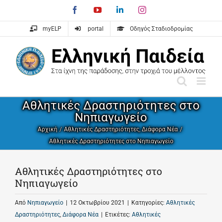
Skip
Facebook
YouTube
LinkedIn
Instagram
to
content
myELP
portal
Οδηγός Σταδιοδρομίας
Αθλητικές Δραστηριότητες στο
Νηπιαγωγείο
Αρχική
Αθλητικές Δραστηριότητες
Διάφορα Νέα
Αθλητικές Δραστηριότητες στο Νηπιαγωγείο
Αθλητικές Δραστηριότητες στο
Νηπιαγωγείο
Από
Νηπιαγωγείο
|
12 Οκτωβρίου 2021
|
Κατηγορίες:
Αθλητικές
Δραστηριότητες
,
Διάφορα Νέα
|
Ετικέτες:
Αθλητικές