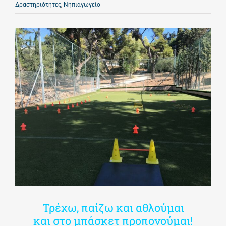
Δραστηριότητες
,
Νηπιαγωγείο
Τρέχω, παίζω και αθλούμαι
και στο μπάσκετ προπονούμαι!