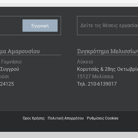
Δείτε τις θέσεις εργασία
Εγγραφή
μα Αμαρουσίου
Συγκρότημα Μελισσίω
 Γυμνάσιο
Λύκειο
 Συγγρού
Κορυτσάς & 28ης Οκτωβρίο
ούσι
15127 Μελίσσια
024125
Τηλ. 210-6139017
Όροι Χρήσης
Πολιτική Απορρήτου
Ρυθμίσεις Cookies