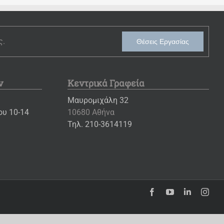
ς.
Θέσεις Εργασίας
ν
Κεντρικά Γραφεία
Μαυρομιχάλη 32
υ 10-14
10680 Αθήνα
Τηλ. 210-3614119