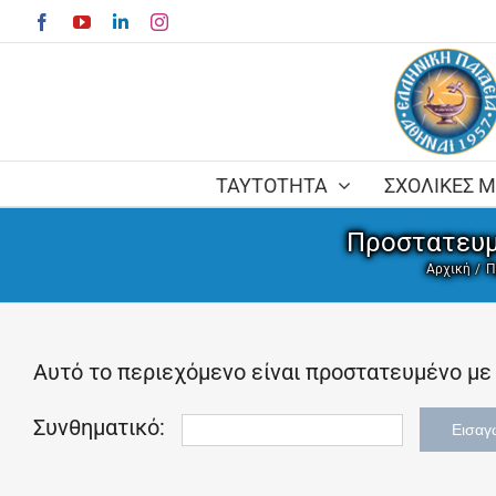
Skip
Facebook
YouTube
LinkedIn
Instagram
to
content
ΤΑΥΤΟΤΗΤΑ
ΣΧΟΛΙΚΕΣ 
Πρoστατευμ
Αρχική
Π
Αυτό το περιεχόμενο είναι προστατευμένο με 
Συνθηματικό: