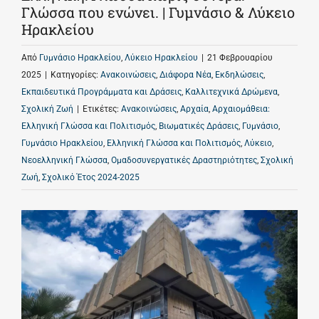
Γλώσσα που ενώνει. | Γυμνάσιο & Λύκειο
Ηρακλείου
Από
Γυμνάσιο Ηρακλείου
,
Λύκειο Ηρακλείου
|
21 Φεβρουαρίου
2025
|
Κατηγορίες:
Ανακοινώσεις
,
Διάφορα Νέα
,
Εκδηλώσεις
,
Εκπαιδευτικά Προγράμματα και Δράσεις
,
Καλλιτεχνικά Δρώμενα
,
Σχολική Ζωή
|
Ετικέτες:
Ανακοινώσεις
,
Αρχαία
,
Αρχαιομάθεια:
Ελληνική Γλώσσα και Πολιτισμός
,
Βιωματικές Δράσεις
,
Γυμνάσιο
,
Γυμνάσιο Ηρακλείου
,
Ελληνική Γλώσσα και Πολιτισμός
,
Λύκειο
,
Νεοελληνική Γλώσσα
,
Ομαδοσυνεργατικές Δραστηριότητες
,
Σχολική
Ζωή
,
Σχολικό Έτος 2024-2025