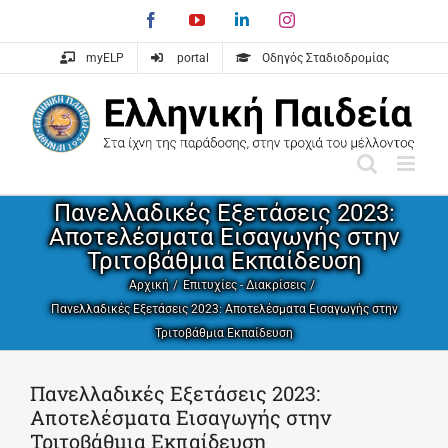
Skip
Facebook
YouTube
LinkedIn
Instagram
to
content
myELP
portal
Οδηγός Σταδιοδρομίας
Πανελλαδικές Εξετάσεις 2023:
Αποτελέσματα Εισαγωγής στην
Τριτοβάθμια Εκπαίδευση
Αρχική
Επιτυχίες - Διακρίσεις
Πανελλαδικές Εξετάσεις 2023: Αποτελέσματα Εισαγωγής στην
Τριτοβάθμια Εκπαίδευση
Πανελλαδικές Εξετάσεις 2023:
Αποτελέσματα Εισαγωγής στην
Τριτοβάθμια Εκπαίδευση