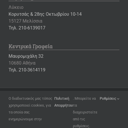
Λύκειο
Κορυτσάς & 28ης Οκτωβρίου 10-14
15127 Μελίσσια
Τηλ. 210-6139017
Κεντρικά Γραφεία
Μαυρομιχάλη 32
10680 Αθήνα
Τηλ. 210-3614119
Copyright ©
2026 – Εκπαιδευτήρια «Η ΕΛΛΗΝΙΚΗ ΠΑΙΔΕΙΑ»
Ο διαδικτυακός μας τόπος
Πολιτική
. Μπορείτε να
Ρυθμίσεις
χρησιμοποιεί cookies, για
Απορρήτου
τα
Όροι Χρήσης
τα οποία σας
διαχειριστείτε
Πολιτική Απορρήτου
ενημερώνουμε στην
από τις
Ρυθμίσεις Cookies
ρυθμίσεις.