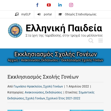
Skip
Facebook
YouTube
LinkedIn
Instagram
to
content
myELP
portal
Οδηγός Σταδιοδρομίας
Εκκλησιασμός Σχολής Γονέων
Αρχική
Ανακοινώσεις
Εκδηλώσεις
Εκκλησιασμός Σχολής Γονέων
Εκκλησιασμός Σχολής Γονέων
Από
Γυμνάσιο Ηρακλείου
,
Σχολή Γονέων
|
1 Απριλίου 2022
|
Κατηγορίες:
Ανακοινώσεις
,
Εκδηλώσεις
|
Ετικέτες:
Σημαντικές
Εκδηλώσεις
,
Σχολή Γονέων
,
Σχολικό Έτος 2021-2022