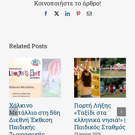
Κοινοποιήστε το άρθρο!
Facebook
X
LinkedIn
Pinterest
Email
Related Posts
Χάλκινο
Γιορτή Λήξης
Μετάλλιο στη 56η
«Ταξίδι στα
Διεθνή Έκθεση
ελληνικά νησιά!» |
Παιδικής
Παιδικός Σταθμός
Ζωγραφικής
29 Ιουνίου 2026