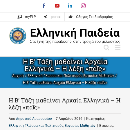
Skip
Facebook
YouTube
LinkedIn
Instagram
to
content
myELP
portal
Οδηγός Σταδιοδρομίας
Η Β’ Τάξη μαθαίνει Αρχαία
Ελληνικά – Η λέξη «παῖς»
Αρχική
Ελληνική Γλώσσα και Πολιτισμός
Εργασίες Μαθητών
Η Β’ Τάξη μαθαίνει Αρχαία Ελληνικά – Η λέξη «παῖς»
Η Β’ Τάξη μαθαίνει Αρχαία Ελληνικά – Η
λέξη «παῖς»
Από
Δημοτικό Αμαρουσίου
|
7 Απριλίου 2016
|
Κατηγορίες:
Ελληνική Γλώσσα και Πολιτισμός
,
Εργασίες Μαθητών
|
Ετικέτες: